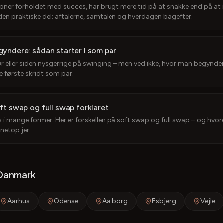
 åbner forholdet med succes, har brugt mere tid på at snakke end på a
den praktiske del: aftalerne, samtalen og hverdagen bagefter.
gyndere: sådan starter I som par
r eller siden nysgerrige på swinging – men ved ikke, hvor man begynder.
e første skridt som par.
ft swap og full swap forklaret
 i mange former. Her er forskellen på soft swap og full swap – og hvord
 netop jer.
 Danmark
Aarhus
Odense
Aalborg
Esbjerg
Vejle