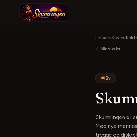
Forside
/
Steder
/
Koldi
Alle steder
By
Skum
Skumringen er en
Mød nye mennesker
trygge og diskr