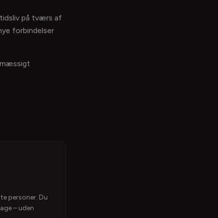
tidsliv på tværs af
nye forbindelser
vsmæssigt
gte personer. Du
bage – uden