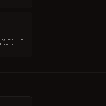
mi og mere intime
dine egne