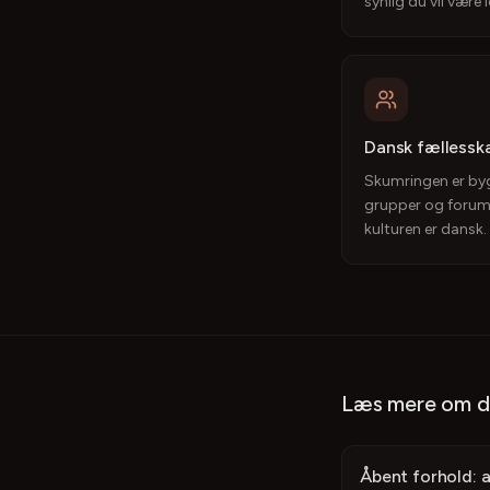
synlig du vil være l
Dansk fællessk
Skumringen er byg
grupper og forum
kulturen er dansk.
Læs mere om di
Åbent forhold: af