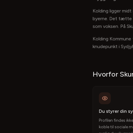
Kolding ligger midt
byerne. Det tætte 
som voksen. På Skum
Kolding Kommune tæ
knudepunkt i Sydjyl
Hvorfor Sku
Du styrer din s
Profilen findes ikk
koble til sociale 