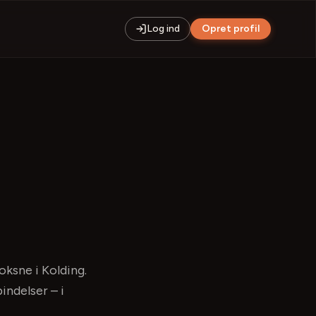
Log ind
Opret profil
 voksne
i Kolding
.
indelser – i