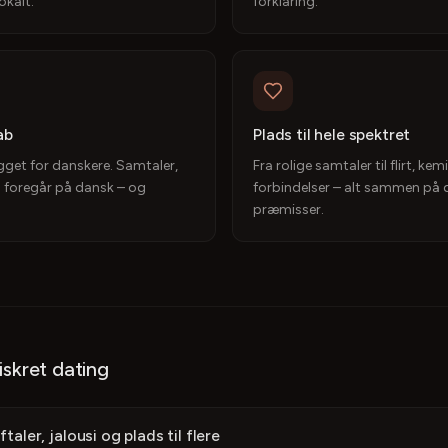
okalt.
forklaring.
ab
Plads til hele spektret
get for danskere. Samtaler,
Fra rolige samtaler til flirt, ke
 foregår på dansk – og
forbindelser – alt sammen på 
præmisser.
skret dating
taler, jalousi og plads til flere