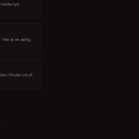
t møde nye
 Her er en ærlig,
an I finder ud af,