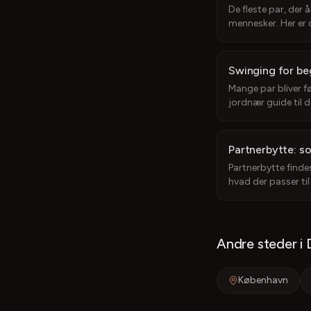
De fleste par, der
mennesker. Her er 
Swinging for be
Mange par bliver fø
jordnær guide til d
Partnerbytte: so
Partnerbytte findes
hvad der passer til
Andre steder i
København