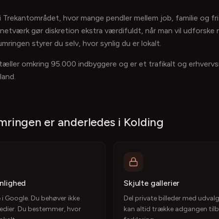
 i Trekantområdet, hvor mange pendler mellem job, familie og fri
netværk gør diskretion ekstra værdifuldt, når man vil udforske 
ringen styrer du selv, hvor synlig du er lokalt.
ller omkring 95.000 indbyggere og er et trafikalt og erhver
land.
mringen er anderledes
i Kolding
ynlighed
Skjulte gallerier
e i Google. Du behøver ikke
Del private billeder med udval
medier. Du bestemmer, hvor
kan altid trække adgangen til